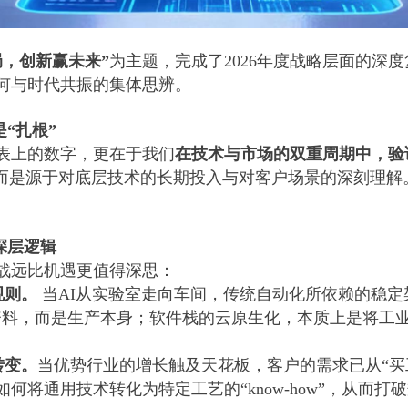
局，创新赢未来”
为主题，完成了2026年度战略层面的深
何与时代共振的集体思辨。
是“扎根”
表上的数字，更在于我们
在
技术与市场的双重周期中，验
，而是源于对底层技术的长期投入与对客户场景的深刻理解
深层逻辑
挑战远比机遇更值得深思：
规则。
当AI从实验室走向车间，传统自动化所依赖的稳定架
资料，而是生产本身；软件栈的云原生化，本质上是将工业
转变。
当优势行业的增长触及天花板，客户的需求已从“买
何将通用技术转化为特定工艺的“know-how”，从而打