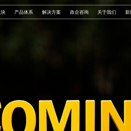
板块
产品体系
解决方案
政企咨询
关于我们
新