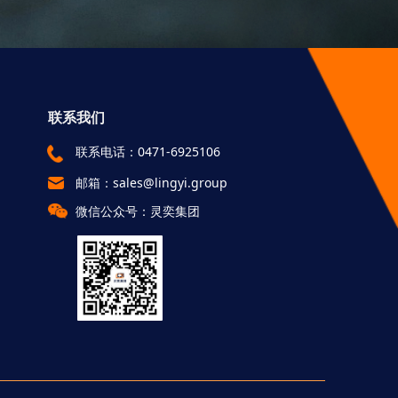
联系我们
联系电话：0471-6925106
邮箱：sales@lingyi.group
微信公众号：灵奕集团