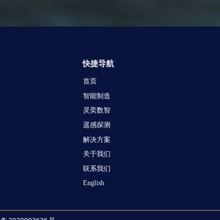
快捷导航
首页
智能制造
灵奕数智
遥感探测
解决方案
关于我们
联系我们
English